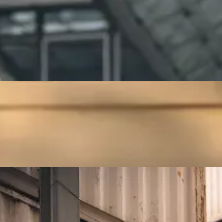
Fotografie
Creation
Automotive
Business
Fashion
Sport
Portrait
Automotive
Bringt Fahrzeuge optimal zur Geltung und betont Eleganz und
Kraft. Ideal für Autohäuser und Vermietungen, die ihre Flotte
eindrucksvoll präsentieren möchten. Hochwertige Aufnahmen
zeigen Details und betonen die Qualität der Fahrzeuge.
Mehr zu Automotive